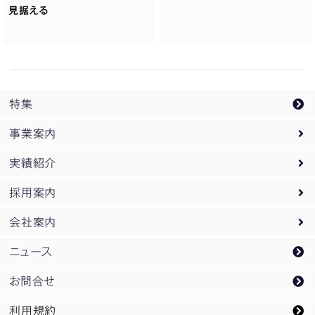
見据える
特集
事業案内
実績紹介
事業案内トップ
採用案内
設計監理業務
実績紹介トップ
会社案内
PM
オフィス・庁舎
採用案内トップ
/
CM業務
ニュース
企画開発業務
教育・研究
新卒採用
会社案内トップ
お問合せ
スポーツ
企業研究会ご案内
松田平田設計のDNA
利用規約
空港・交通
インターンシップ募集
概要