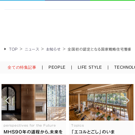
TOP
ニュース
お知らせ
全国初の認定となる国家戦略住宅整備
全ての特集記事
PEOPLE
LIFE STYLE
TECHNOL
perspectives for the Future
Topics
MHS90年の道程から,未来を
「エコルとごし」のいま