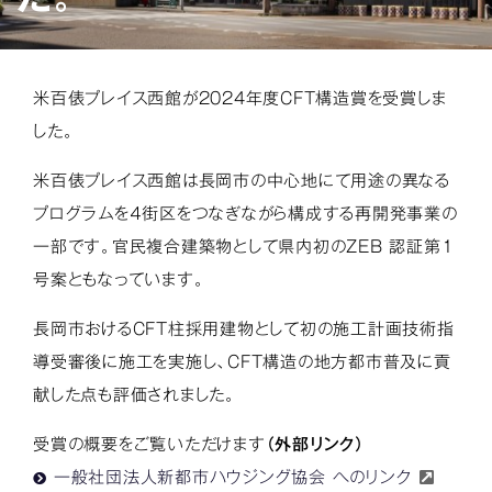
米百俵プレイス西館が2024年度CFT構造賞を受賞しま
した。
米百俵プレイス西館は長岡市の中心地にて用途の異なる
プログラムを４街区をつなぎながら構成する再開発事業の
一部です。官民複合建築物として県内初のZEB 認証第１
号案ともなっています。
長岡市おけるCFT柱採用建物として初の施工計画技術指
導受審後に施工を実施し、CFT構造の地方都市普及に貢
献した点も評価されました。
受賞の概要をご覧いただけます
（外部リンク）
一般社団法人新都市ハウジング協会 へのリンク