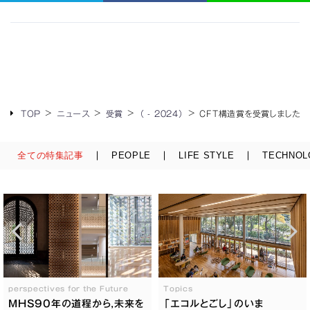
TOP
ニュース
受賞
（ - 2024）
CFT構造賞を受賞しました。
全ての特集記事
PEOPLE
LIFE STYLE
TECHNOL
perspectives for the Future
Topics
MHS90年の道程から,未来を
「エコルとごし」のいま