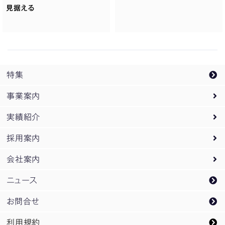
見据える
特集
事業案内
実績紹介
事業案内トップ
採用案内
設計監理業務
実績紹介トップ
会社案内
PM
オフィス・庁舎
採用案内トップ
/
CM業務
ニュース
企画開発業務
教育・研究
新卒採用
会社案内トップ
お問合せ
スポーツ
企業研究会ご案内
松田平田設計のDNA
利用規約
空港・交通
インターンシップ募集
概要