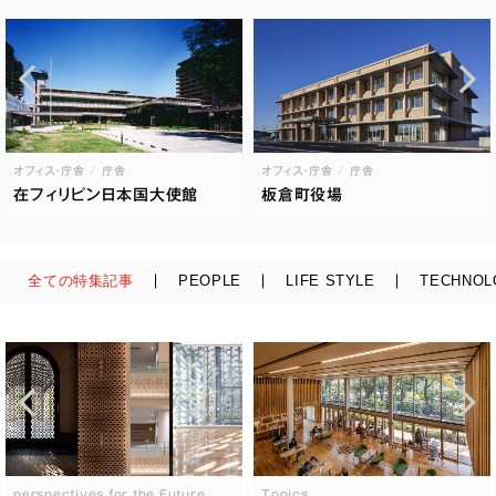
オフィス・庁舎
庁舎
オフィス・庁舎
庁舎
在フィリピン日本国大使館
板倉町役場
全ての特集記事
PEOPLE
LIFE STYLE
TECHNOL
perspectives for the Future
Topics