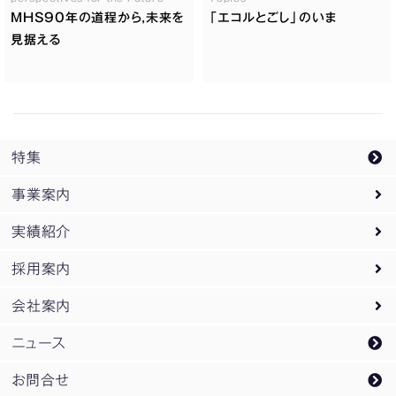
MHS90年の道程から,未来を
「エコルとごし」のいま
見据える
特集
事業案内
実績紹介
事業案内トップ
採用案内
設計監理業務
実績紹介トップ
会社案内
PM
オフィス・庁舎
採用案内トップ
/
CM業務
ニュース
企画開発業務
教育・研究
新卒採用
会社案内トップ
お問合せ
スポーツ
企業研究会ご案内
松田平田設計のDNA