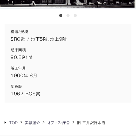
構造/規模
SRC造 / 地下5階、地上9階
延床面積
90,891㎡
竣工年月
1960年 8月
受賞歴
1962 ＢＣＳ賞
TOP
実績紹介
オフィス・庁舎
旧 三井銀行本店