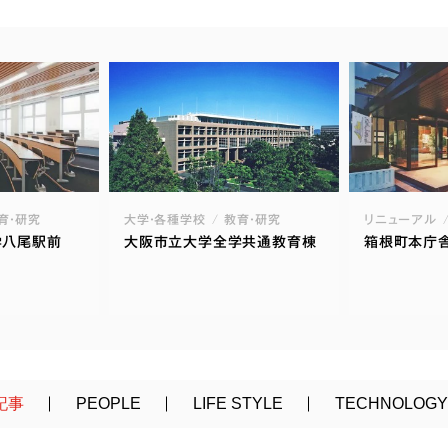
育・研究
大学・各種学校
教育・研究
リニューアル
学八尾駅前
大阪市立大学全学共通教育棟
箱根町本庁
記事
PEOPLE
LIFE STYLE
TECHNOLOGY