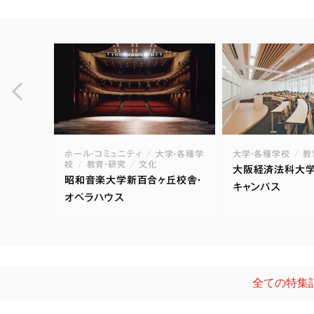
ホール・コミュニティ
大学・各種学
大学・各種学校
教
校
教育・研究
文化
大阪経済法科大
昭和音楽大学新百合ヶ丘校舎・
キャンパス
オペラハウス
全ての特集