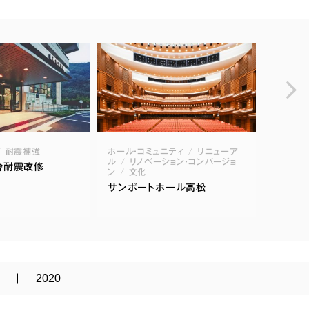
耐震補強
ホール・コミュニティ
リニューア
オフィス
ル
リノベーション・コンバージョ
研究
舎耐震改修
ン
文化
NHK
サンポートホール高松
2020