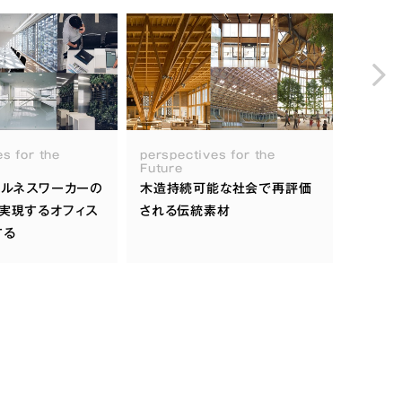
s for the
perspectives for the
perspe
Future
Future
ェルネスワーカーの
木造持続可能な社会で再評価
ZEB
実現するオフィス
される伝統素材
ネルギ
する