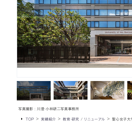
写真撮影
川澄・小林研二写真事務所
TOP
実績紹介
教育・研究
/
リニューアル
聖心女子大