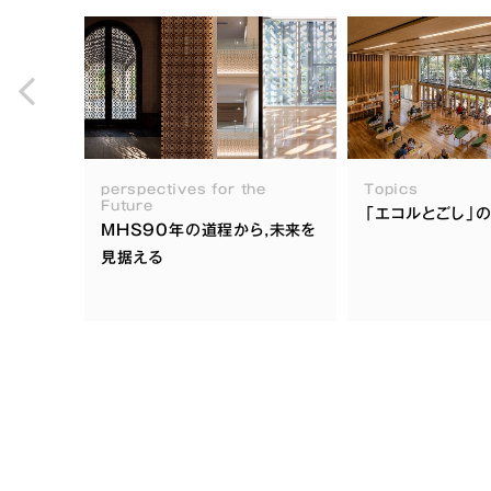
perspectives for the
Topics
Future
「エコルとごし」
MHS90年の道程から,未来を
見据える