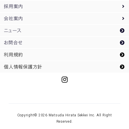
採用案内
設計監理業務
実績紹介トップ
会社案内
PM
オフィス・庁舎
採用案内トップ
/
CM業務
ニュース
企画開発業務
教育・研究
新卒採用
会社案内トップ
お問合せ
スポーツ
企業研究会ご案内
松田平田設計のDNA
利用規約
空港・交通
インターンシップ募集
概要
個人情報保護方針
都市開発・再開発
キャリア採用
メッセージ
文化
未来にのぞむ領域
商業・宿泊
所員紹介
リニューアル
Copyright© 2026 Matsuda Hirata Sekkei Inc. All Right
生産・物流
Reserved.
医療・福祉