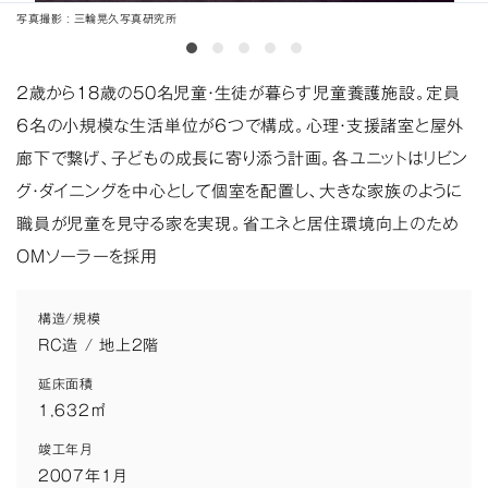
写真撮影
三輪晃久写真研究所
２歳から18歳の50名児童・生徒が暮らす児童養護施設。定員
６名の小規模な生活単位が６つで構成。心理・支援諸室と屋外
廊下で繋げ、子どもの成長に寄り添う計画。各ユニットはリビン
グ・ダイニングを中心として個室を配置し、大きな家族のように
職員が児童を見守る家を実現。省エネと居住環境向上のため
OMソーラーを採用
構造/規模
RC造 / 地上2階
延床面積
1,632㎡
竣工年月
2007年1月