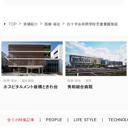
TOP
実績紹介
医療・福祉
白十字会林問学校児童養護施設
医療・福祉
福祉施設
医療・福祉
病院
ホスピタルメント板橋ときわ台
秀和総合病院
全ての特集記事
PEOPLE
LIFE STYLE
TECHNOL