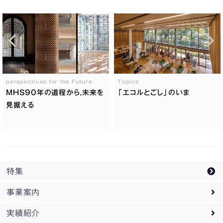
perspectives for the Future
Topics
MHS90年の道程から,未来を
「エコルとごし」のいま
見据える
特集
事業案内
実績紹介
事業案内トップ