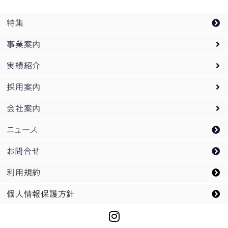
特集
事業案内
実績紹介
事業案内トップ
採用案内
設計監理業務
実績紹介トップ
会社案内
PM
オフィス・庁舎
採用案内トップ
/
CM業務
ニュース
企画開発業務
教育・研究
新卒採用
会社案内トップ
お問合せ
スポーツ
企業研究会ご案内
松田平田設計のDNA
利用規約
空港・交通
インターンシップ募集
概要
個人情報保護方針
都市開発・再開発
キャリア採用
メッセージ
文化
未来にのぞむ領域