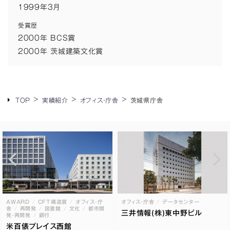
1999年3月
受賞歴
2000年 BCS賞
2000年 茨城建築文化賞
TOP
実績紹介
オフィス・庁舎
茨城県庁舎
AWARD
CFT構造賞
オフィス・庁
オフィス・庁舎
データセンター
舎
再開発
図書館
文化
都市開
三井情報(株)東中野ビル
発・再開発
銀行
米百俵プレイス西館