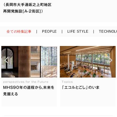
（長岡市大手通坂之上町地区
再開発施設[A-2街区]）
全ての特集記事
PEOPLE
LIFE STYLE
TECHNOL
perspectives for the Future
Topics
MHS90年の道程から,未来を
「エコルとごし」のいま
見据える