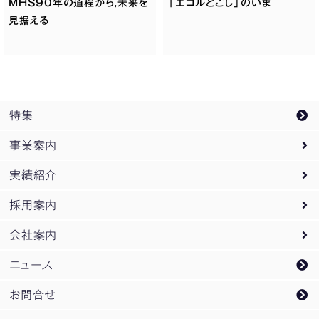
MHS90年の道程から,未来を
「エコルとごし」のいま
見据える
特集
事業案内
実績紹介
事業案内トップ
採用案内
設計監理業務
実績紹介トップ
会社案内
PM
オフィス・庁舎
採用案内トップ
/
CM業務
ニュース
企画開発業務
教育・研究
新卒採用
会社案内トップ
お問合せ
スポーツ
企業研究会ご案内
松田平田設計のDNA