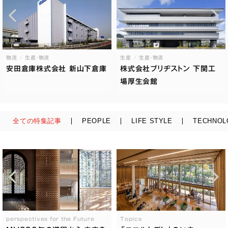
物流
生産・物流
生産
生産・物流
安田倉庫株式会社 新山下倉庫
株式会社ブリヂストン 下関工
場厚生会館
全ての特集記事
PEOPLE
LIFE STYLE
TECHNOL
perspectives for the Future
Topics