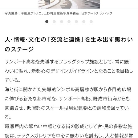
写真撮影
平剛風アトリエ、上野時生建築写真事務所、日本アートグラフィック
人・情報・文化の「交流と連携」を生み出す賑わい
のステージ
サンポート高松を先導するフラッグシップ施設として、常に賑
わいに溢れ、新都心のデザインガイドラインとなることを目指し
ている。
海と街に開かれた先導的シンボル高層棟が駅から多目的広場
に伸びる新たな都市軸を、サンポート高松、既成市街海からも
意識させ、低層部のスケールは周辺建物との調和を図ってい
る。
環瀬戸内の賑わい中枢となる街の形成として官・民の多彩な施
設は、デックスガレリアを中心に賑わいを創出し、人と情報が常