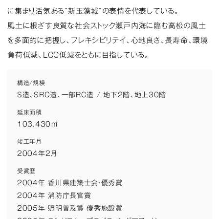
に集まり活気ある”新玉藻城”の表情を代表している。
風土に根ざす良質な社会ストック瀬戸内海に臨む高松の風土
を多面的に把握し、フレキシビリテイ、心地良さ、長寿命、環境
負荷低減、LCC低減をともに目指している。
構造/規模
S造、SRC造、一部RC造 / 地下2階、地上30階
延床面積
103,430㎡
竣工年月
2004年2月
受賞歴
2004年 香川県建築士会・優秀賞
2004年 消防庁長官賞
2005年 照明普及賞 優秀施設賞