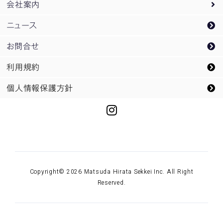
会社案内
PM
オフィス・庁舎
採用案内トップ
/
CM業務
ニュース
企画開発業務
教育・研究
新卒採用
会社案内トップ
お問合せ
スポーツ
企業研究会ご案内
松田平田設計のDNA
利用規約
空港・交通
インターンシップ募集
概要
個人情報保護方針
都市開発・再開発
キャリア採用
メッセージ
文化
未来にのぞむ領域
商業・宿泊
所員紹介
リニューアル
Copyright© 2026 Matsuda Hirata Sekkei Inc. All Right
生産・物流
Reserved.
医療・福祉
住居