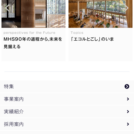
perspectives for the Future
Topics
MHS90年の道程から,未来を
「エコルとごし」のいま
見据える
特集
事業案内
実績紹介
事業案内トップ
採用案内
設計監理業務
実績紹介トップ