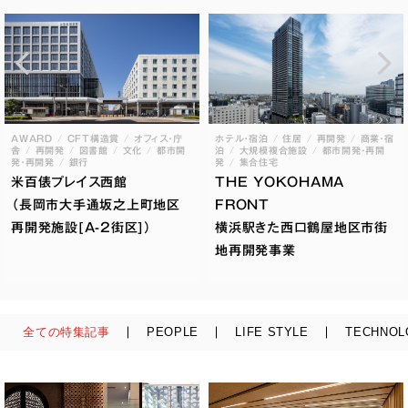
AWARD
CFT構造賞
オフィス・庁
ホテル・宿泊
住居
再開発
商業・宿
舎
再開発
図書館
文化
都市開
泊
大規模複合施設
都市開発・再開
発・再開発
銀行
発
集合住宅
米百俵プレイス西館
THE YOKOHAMA
（長岡市大手通坂之上町地区
FRONT
再開発施設[A-2街区]）
横浜駅きた西口鶴屋地区市街
地再開発事業
全ての特集記事
PEOPLE
LIFE STYLE
TECHNOL